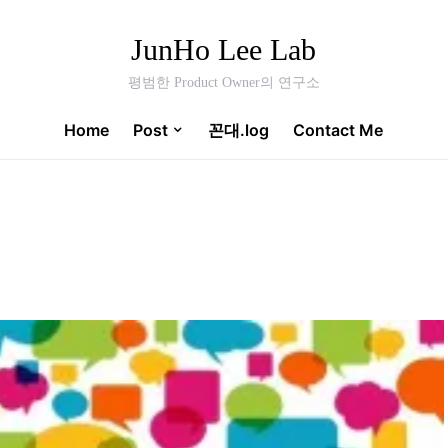
JunHo Lee Lab
평범한 Product Owner의 연구소
Home
Post
꼰대.log
Contact Me