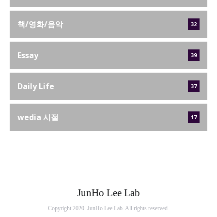
책/영화/음악
32
Essay
39
Daily Life
37
wedia 시절
17
JunHo Lee Lab
Copyright 2020. JunHo Lee Lab. All rights reserved.