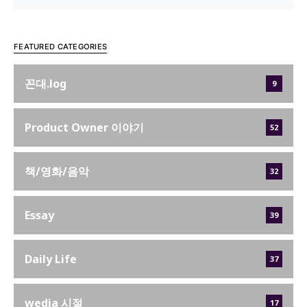
FEATURED CATEGORIES
꼰대.log
9
Product Owner 이야기
52
책/영화/음악
32
Essay
39
Daily Life
37
wedia 시절
17