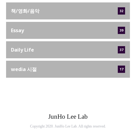
책/영화/음악
32
Essay
39
Daily Life
37
wedia 시절
17
JunHo Lee Lab
Copyright 2020. JunHo Lee Lab. All rights reserved.