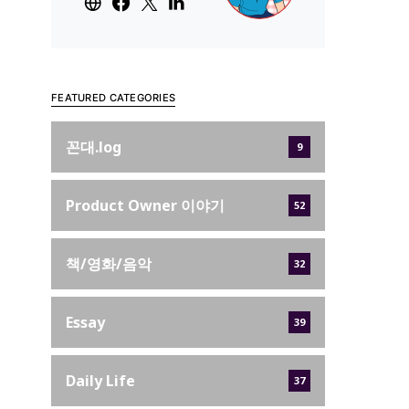
FEATURED CATEGORIES
꼰대.log
9
Product Owner 이야기
52
책/영화/음악
32
Essay
39
Daily Life
37