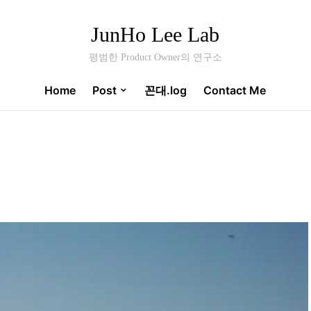
JunHo Lee Lab
평범한 Product Owner의 연구소
Home
Post
꼰대.log
Contact Me