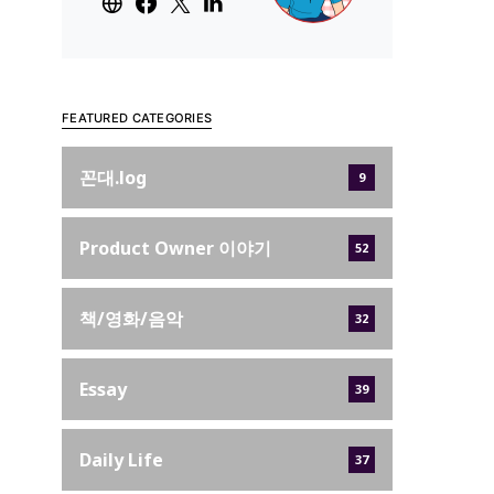
FEATURED CATEGORIES
꼰대.log
9
Product Owner 이야기
52
책/영화/음악
32
Essay
39
Daily Life
37