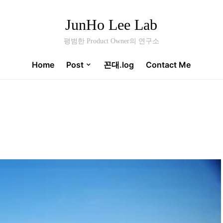
JunHo Lee Lab
평범한 Product Owner의 연구소
Home
Post
꼰대.log
Contact Me