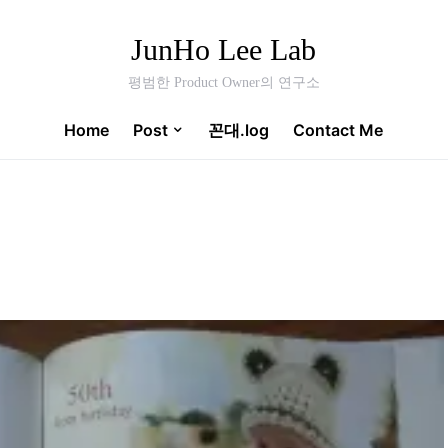
JunHo Lee Lab
평범한 Product Owner의 연구소
Home
Post
꼰대.log
Contact Me