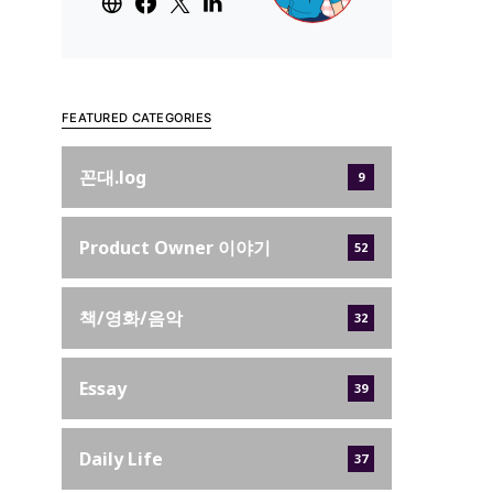
FEATURED CATEGORIES
꼰대.log
9
Product Owner 이야기
52
책/영화/음악
32
Essay
39
Daily Life
37