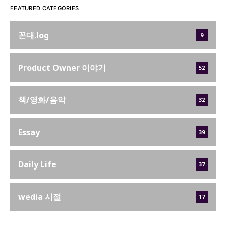
FEATURED CATEGORIES
꼰대.log
9
Product Owner 이야기
52
책/영화/음악
32
Essay
39
Daily Life
37
wedia 시절
17