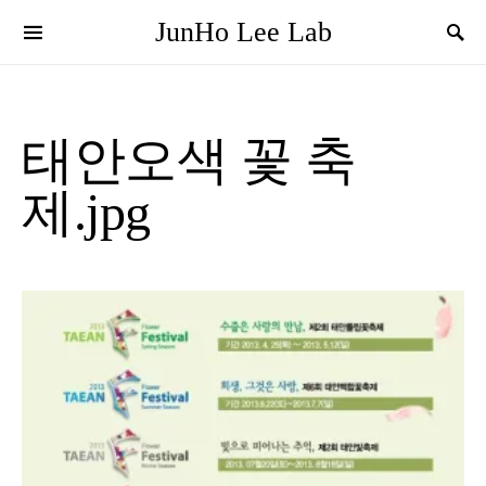
JunHo Lee Lab
태안오색 꽃 축
제.jpg