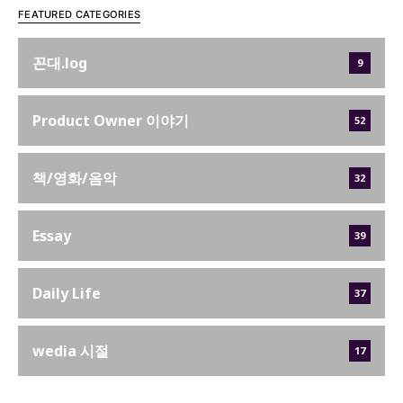
FEATURED CATEGORIES
꼰대.log
9
Product Owner 이야기
52
책/영화/음악
32
Essay
39
Daily Life
37
wedia 시절
17