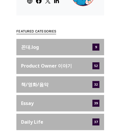
FEATURED CATEGORIES
꼰대.log
9
Product Owner 이야기
52
책/영화/음악
32
Essay
39
Daily Life
37