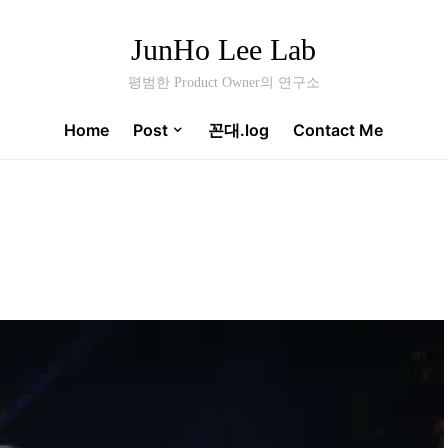
JunHo Lee Lab
평범한 Product Owner의 연구소
Home
Post
꼰대.log
Contact Me