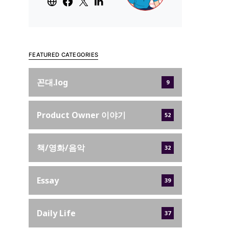
FEATURED CATEGORIES
꼰대.log
9
Product Owner 이야기
52
책/영화/음악
32
Essay
39
Daily Life
37