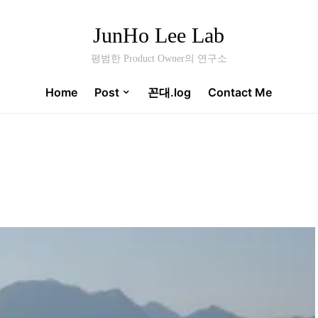
JunHo Lee Lab
평범한 Product Owner의 연구소
Home
Post
꼰대.log
Contact Me