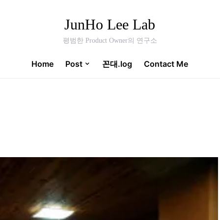
JunHo Lee Lab
평범한 Product Owner의 연구소
Home
Post
꼰대.log
Contact Me