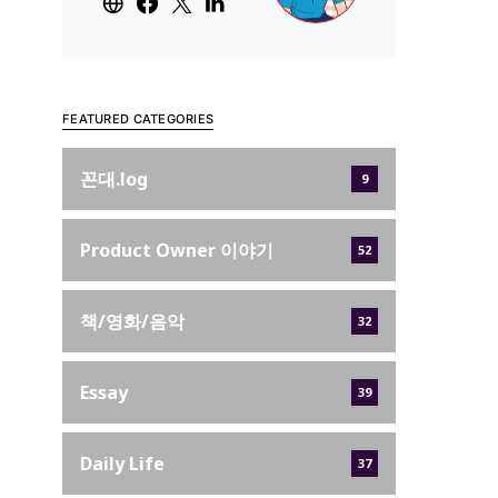
FEATURED CATEGORIES
꼰대.log
9
Product Owner 이야기
52
책/영화/음악
32
Essay
39
Daily Life
37