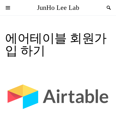
JunHo Lee Lab
에어테이블 회원가
입 하기