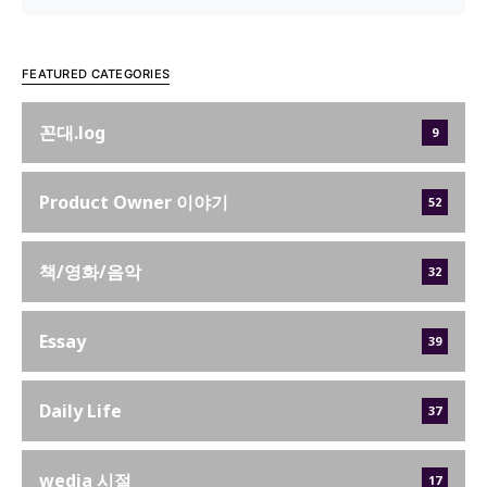
FEATURED CATEGORIES
꼰대.log
9
Product Owner 이야기
52
책/영화/음악
32
Essay
39
Daily Life
37
wedia 시절
17