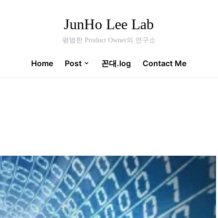
JunHo Lee Lab
평범한 Product Owner의 연구소
Home
Post
꼰대.log
Contact Me