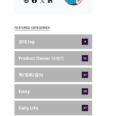
FEATURED CATEGORIES
꼰대.log
9
Product Owner 이야기
52
책/영화/음악
32
Essay
39
Daily Life
37