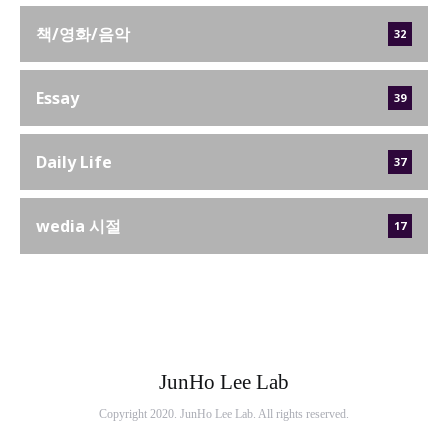
책/영화/음악
32
Essay
39
Daily Life
37
wedia 시절
17
JunHo Lee Lab
Copyright 2020. JunHo Lee Lab. All rights reserved.