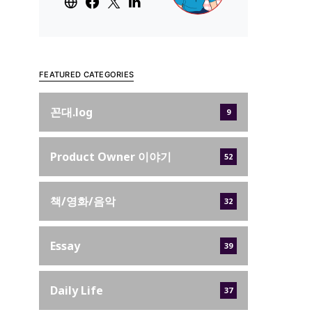
FEATURED CATEGORIES
꼰대.log
9
Product Owner 이야기
52
책/영화/음악
32
Essay
39
Daily Life
37