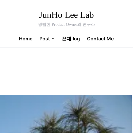
JunHo Lee Lab
평범한 Product Owner의 연구소
Home
Post
꼰대.log
Contact Me