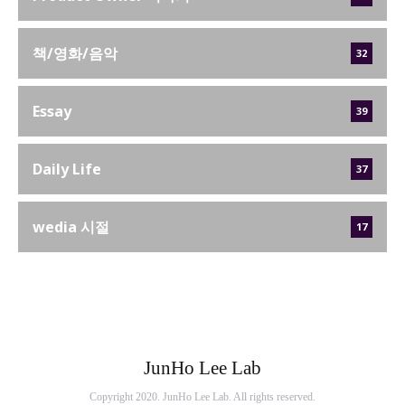
책/영화/음악
32
Essay
39
Daily Life
37
wedia 시절
17
JunHo Lee Lab
Copyright 2020. JunHo Lee Lab. All rights reserved.