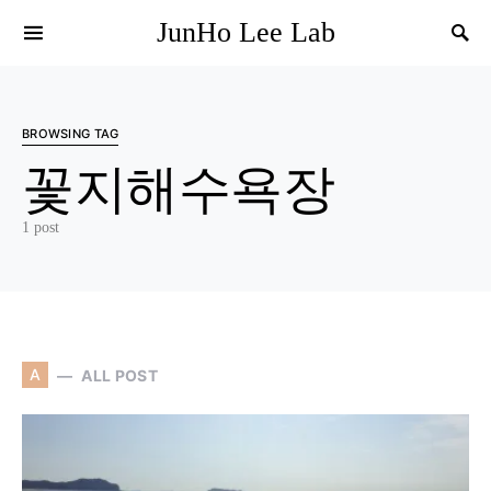
JunHo Lee Lab
BROWSING TAG
꽃지해수욕장
1 post
A
ALL POST