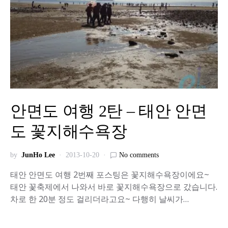
안면도 여행 2탄 – 태안 안면
도 꽃지해수욕장
by
JunHo Lee
2013-10-20
No comments
태안 안면도 여행 2번째 포스팅은 꽃지해수욕장이에요~
태안 꽃축제에서 나와서 바로 꽃지해수욕장으로 갔습니다.
차로 한 20분 정도 걸리더라고요~ 다행히 날씨가…