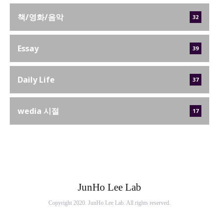
책/영화/음악
32
Essay
39
Daily Life
37
wedia 시절
17
JunHo Lee Lab
Copyright 2020. JunHo Lee Lab. All rights reserved.