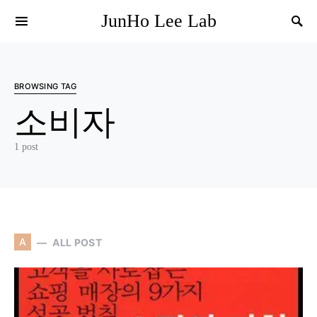
JunHo Lee Lab
BROWSING TAG
소비자
1 post
A
ALL POST