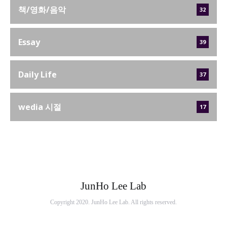
책/영화/음악
32
Essay
39
Daily Life
37
wedia 시절
17
JunHo Lee Lab
Copyright 2020. JunHo Lee Lab. All rights reserved.