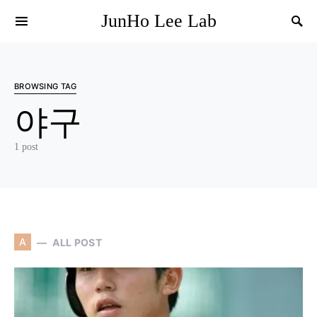
JunHo Lee Lab
BROWSING TAG
야구
1 post
A
ALL POST