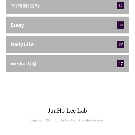
책/영화/음악
32
Essay
39
Daily Life
37
wedia 시절
17
JunHo Lee Lab
Copyright 2020. JunHo Lee Lab. All rights reserved.