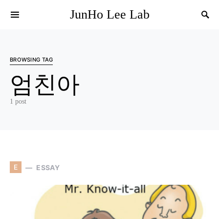
JunHo Lee Lab
BROWSING TAG
엄친아
1 post
E
ESSAY