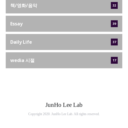
책/영화/음악
32
Essay
39
Daily Life
37
wedia 시절
17
JunHo Lee Lab
Copyright 2020. JunHo Lee Lab. All rights reserved.