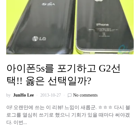
아이폰5s를 포기하고 G2선
택!! 옳은 선택일까?
by
JunHo Lee
2013-10-27
No comments
아! 오랜만에 쓰는 이 리뷰! 느낌이 새롭군. ㅎㅎㅎ 다시 블
로그를 열심히 쓰기로 했으니 기회가 있을 때마다 써야겠
다. 이번…