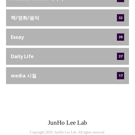
책/영화/음악
32
Essay
39
Daily Life
37
wedia 시절
17
JunHo Lee Lab
Copyright 2020. JunHo Lee Lab. All rights reserved.