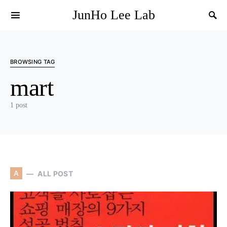
JunHo Lee Lab
BROWSING TAG
mart
1 post
A
ALL POST