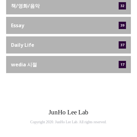
책/영화/음악
32
Essay
39
Daily Life
37
wedia 시절
17
JunHo Lee Lab
Copyright 2020. JunHo Lee Lab. All rights reserved.