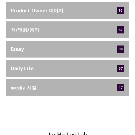
Product Owner 이야기
52
책/영화/음악
32
Essay
39
Daily Life
37
wedia 시절
17
JunHo Lee Lab