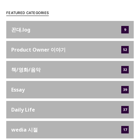
FEATURED CATEGORIES
꼰대.log
9
Product Owner 이야기
52
책/영화/음악
32
Essay
39
Daily Life
37
wedia 시절
17