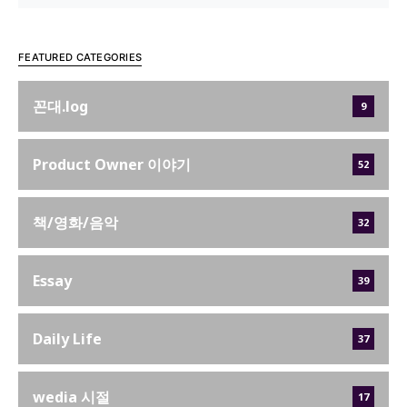
FEATURED CATEGORIES
꼰대.log
9
Product Owner 이야기
52
책/영화/음악
32
Essay
39
Daily Life
37
wedia 시절
17