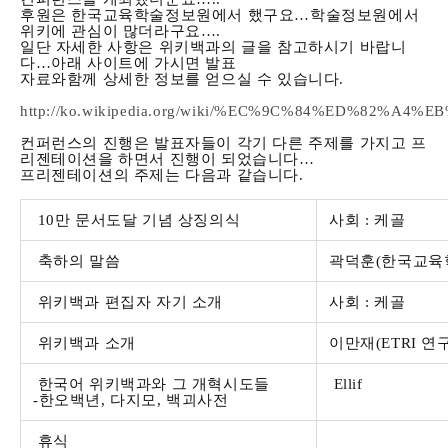
후원은 한국교육학술정보원에서 했구요…학술정보원에서
위키에 관심이 많더라구요….
일단 자세한 사항은 위키백과의 글을 참고하시기 바랍니
다…아래 사이트에 가시면 발표
자료와함께 상세한 정보를 얻으실 수 있습니다.
http://ko.wikipedia.org/wiki/%EC%9C%84%ED
컨퍼런스의 진행은 발표자들이 각기 다른 주제를 가지고 프
리젠테이션을 하면서 진행이 되었습니다…
프리젠테이션의 주제는 다음과 같습니다.
10만 문서도달 기념 상징의식
사회 : 케골
축하의 말씀
곽덕훈(한국교육
위키백과 편집자 자기 소개
사회 : 케골
위키백과 소개
이만재(ETRI 연
한국어 위키백과와 그 개혁시도들
Ellif
-한오백년, 다지모, 백괴사전
휴식