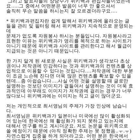
그리고 발표자들의 상당수가 위키백과 편집자들이었는데
요…..그 중에서 어떤분은 발음이 너무 안 좋으셔서
솔직히 무슨 말씀을 하시는지 잘 모르겠더라구요….
* 위키백과편집자란 쉽게 말해서 위키백과에 올라오는 글
들을 관리 및 필터링 해서 위키백과가 지속적으로 운영되는
데
문제가 없도록 자원봉사 하시는 분들입니다. 자원봉사라고
표현한 이유는 위키백과가 영리를 목적으로 하는 사이트가
아니기 때문에 위키백과 사이트를 관리한다고 해서 월급이
지급되는 것은 아니기 때문입니다.
한 가지 알게 된 새로운 사실은 위키백과가 생각보다 초상
권이나 저작권에 민감하다는 것과 위키백과의 컨텐츠를 상
업적으로 이용할 수 있다는 것입니다….저작권에 대한 부분
이 조금 느슨해 진다면 더욱 많은 컨텐츠를 확보할 수 있을
텐데…좀 아쉽습니다….사실 어떤 것을 설명할 때 글로만
설명하는 것보단 이미지가 곁들여서 설명하는 것이 더욱 효
과적인데 아무래도 이미지가 저작권에 걸리는 경우가 너무
많다보니 위키백과에는 이미지는 적고 글이 많더군요.
저는 개인적으로 최서영님의 주제가 가장 인상에 남습니
다.
최서영님은 위키백과가 일본이나 미국에선 많이 활성화되
어 있는데 한국에선 왜 활성화가 되지 못하고 있는지에
대해서 연구를 하고 계시더군요. 저도 논문을 위키쪽으로
쓸 예정이기 때문에 (아직 정확한 주제는 못 정했음..ㅜ.ㅜ)
자연스럽게 집중을 하게 되더라고요. 어떤 분은 한국에서