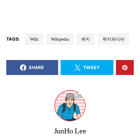
TAGS:
wiki
Wikipedia
위키
위키피디아
SHARE
TWEET
JunHo Lee