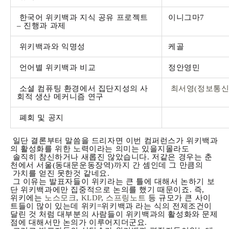
한국어 위키백과 지식 공유 프로젝트
이니그마7
– 진행과 과제
위키백과와 익명성
케골
언어별 위키백과 비교
정안영민
소셜 컴퓨팅 환경에서 집단지성의 사
최서영(정보통
회적 생산 메커니즘 연구
폐회 및 공지
일단 결론부터 말씀을 드리자면 이번 컴퍼런스가 위키백과
의 활성화를 위한 노력이라는 의미는 있을지몰라도
솔직히 참신하거나 새롭진 않았습니다. 저같은 경우는 춘
천에서 서울(동대문운동장역)까지 간 셈인데 그 만큼의
가치를 얻진 못한것 같네요.
그 이유는 발표자들이 위키라는 큰 틀에 대해서 논하기 보
단 위키백과에만 집중적으로 논의를 했기 때문이죠. 즉,
위키에는
노스모크
,
KLDP
,
스프링노트
등 규모가 큰 사이
트들이 많이 있는데 위키=위키백과 라는 식의 전제조건이
달린 것 처럼 대부분의 사람들이 위키백과의 활성화와 문제
점에 대해서만 논의가 이루어지더군요.