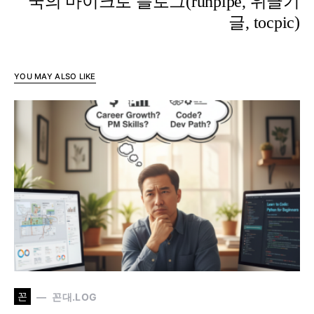
국의 마이크로 블로그(runpipe, 위글기
글, tocpic)
YOU MAY ALSO LIKE
꼰
꼰대.LOG