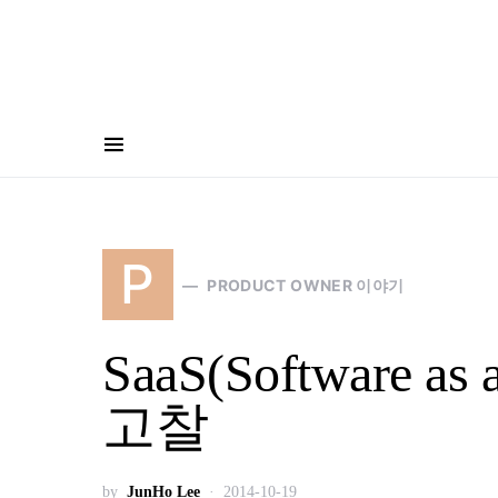
P
PRODUCT OWNER 이야기
SaaS(Software a
고찰
by
JunHo Lee
2014-10-19