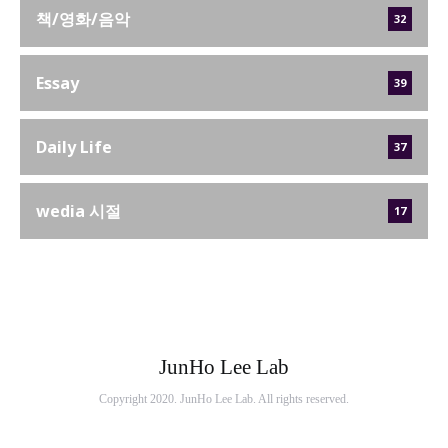
책/영화/음악
32
Essay
39
Daily Life
37
wedia 시절
17
JunHo Lee Lab
Copyright 2020. JunHo Lee Lab. All rights reserved.