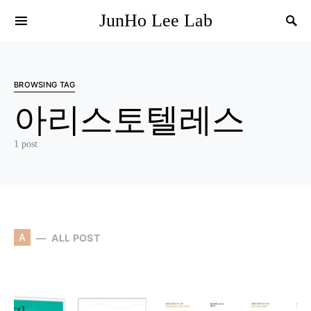
JunHo Lee Lab
BROWSING TAG
아리스토텔레스
1 post
A
ALL POST