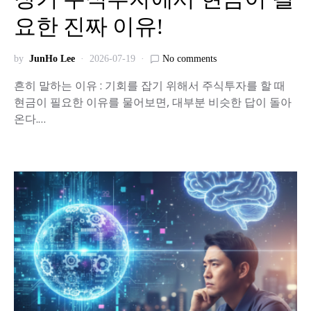
요한 진짜 이유!
by
JunHo Lee
2026-07-19
No comments
흔히 말하는 이유 : 기회를 잡기 위해서 주식투자를 할 때
현금이 필요한 이유를 물어보면, 대부분 비슷한 답이 돌아
온다.…