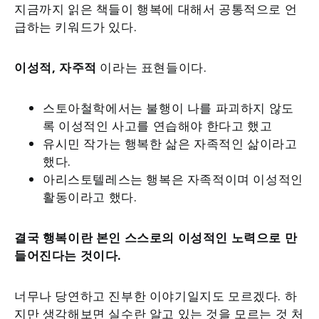
지금까지 읽은 책들이 행복에 대해서 공통적으로 언
급하는 키워드가 있다.
이성적, 자주적
이라는 표현들이다.
스토아철학에서는 불행이 나를 파괴하지 않도
록 이성적인 사고를 연습해야 한다고 했고
유시민 작가는 행복한 삶은 자족적인 삶이라고
했다.
아리스토텔레스는 행복은 자족적이며 이성적인
활동이라고 했다.
결국 행복이란 본인 스스로의 이성적인 노력으로 만
들어진다는 것이다.
너무나 당연하고 진부한 이야기일지도 모르겠다. 하
지만 생각해보면 실수란 알고 있는 것을 모르는 것 처