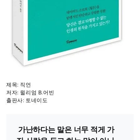
제목: 직언
저자: 윌리엄 B.어빈
출판사: 토네이도
가난하다는 말은 너무 적게 가