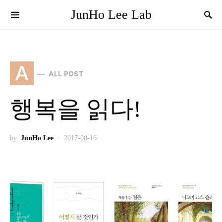
JunHo Lee Lab
A
ALL POST
행복을 읽다!
by
JunHo Lee
2017-08-16