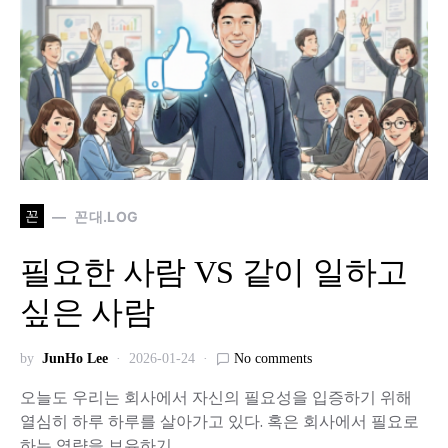
꼰
꼰대.LOG
필요한 사람 VS 같이 일하고
싶은 사람
by
JunHo Lee
2026-01-24
No comments
오늘도 우리는 회사에서 자신의 필요성을 입증하기 위해
열심히 하루 하루를 살아가고 있다. 혹은 회사에서 필요로
하는 역량을 보유하기…