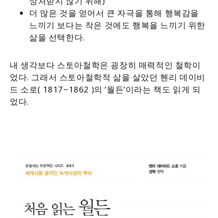
상처받지 않기 위해)
더 많은 것을 얻어서 큰 자극을 통해 행복감을
느끼기 보다는 작은 것에도 행복을 느끼기 위한
삶을 선택한다.
내 생각보다 스토아철학은 굉장히 매력적인 철학이
었다. 그래서 스토아철학적 삶을 살았던 헨리 데이비
드 소로( 1817~1862 )의 ‘월든’이라는 책도 읽게 되
었다.