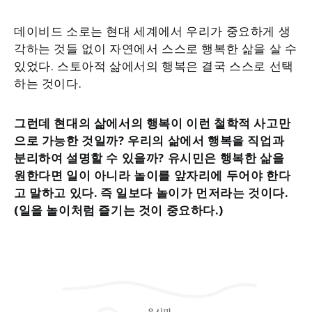
데이비드 소로는 현대 세계에서 우리가 중요하게 생
각하는 것들 없이 자연에서 스스로 행복한 삶을 살 수
있었다. 스토아적 삶에서의 행복은 결국 스스로 선택
하는 것이다.
그런데 현대의 삶에서의 행복이 이런 철학적 사고만
으로 가능한 것일까? 우리의 삶에서 행복을 직업과
분리하여 설명할 수 있을까? 유시민은 행복한 삶을
원한다면 일이 아니라 놀이를 앞자리에 두어야 한다
고 말하고 있다. 즉 일보다 놀이가 먼저라는 것이다.
(일을 놀이처럼 즐기는 것이 중요하다.)