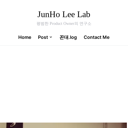
JunHo Lee Lab
평범한 Product Owner의 연구소
Home
Post
꼰대.log
Contact Me