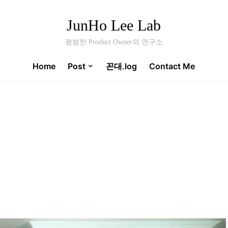
JunHo Lee Lab
평범한 Product Owner의 연구소
Home
Post
꼰대.log
Contact Me