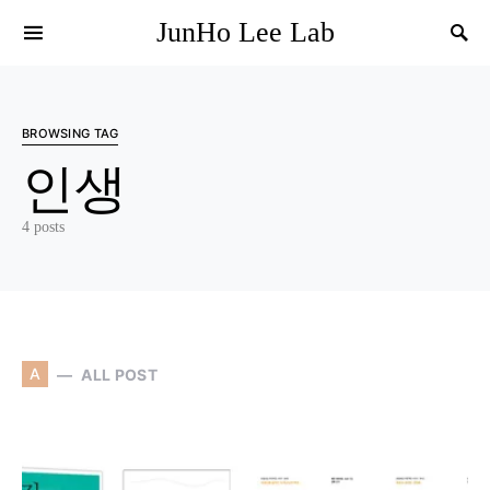
JunHo Lee Lab
BROWSING TAG
인생
4 posts
A
ALL POST